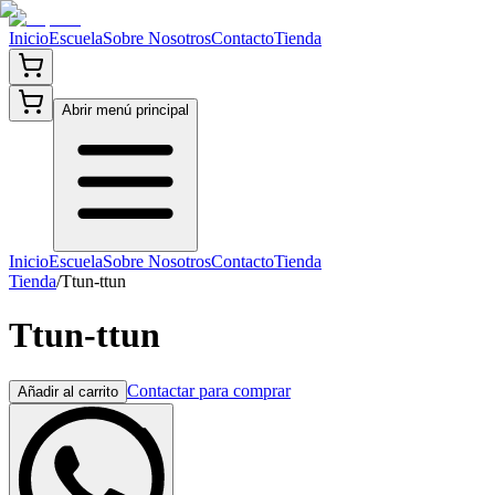
Inicio
Escuela
Sobre Nosotros
Contacto
Tienda
Abrir menú principal
Inicio
Escuela
Sobre Nosotros
Contacto
Tienda
Tienda
/
Ttun-ttun
Ttun-ttun
Contactar para comprar
Añadir al carrito