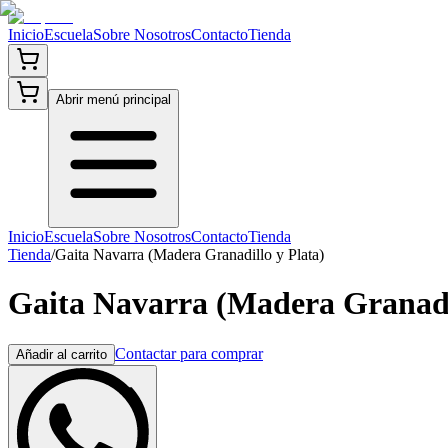
Inicio
Escuela
Sobre Nosotros
Contacto
Tienda
Abrir menú principal
Inicio
Escuela
Sobre Nosotros
Contacto
Tienda
Tienda
/
Gaita Navarra (Madera Granadillo y Plata)
Gaita Navarra (Madera Granadil
Contactar para comprar
Añadir al carrito